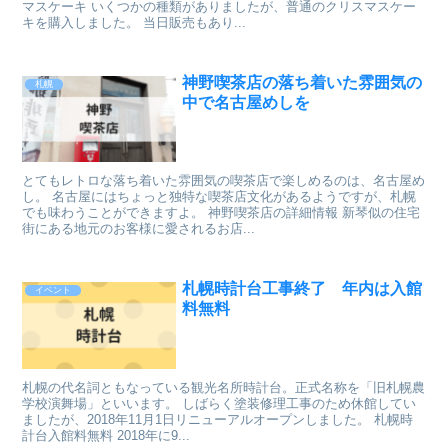
マスケーキ いくつかの種類がありましたが、普通のクリスマスケー
キを購入しました。 当日販売もあり...
神野喫茶店の落ち着いた雰囲気の
札幌
中で名古屋めしを
とてもレトロな落ち着いた雰囲気の喫茶店で楽しめるのは、名古屋め
し。 名古屋にはちょっと独特な喫茶店文化があるようですが、札幌
でも味わうことができますよ。 神野喫茶店の詳細情報 新琴似の住宅
街にある地元のお客様に愛されるお店...
札幌時計台工事終了 年内は入館
イベント
料無料
札幌の代名詞ともなっている観光名所時計台。正式名称を「旧札幌農
学校演舞場」といいます。 しばらく塗装修理工事のため休館してい
ましたが、2018年11月1日リニューアルオープンしました。 札幌時
計台入館料無料 2018年に9...