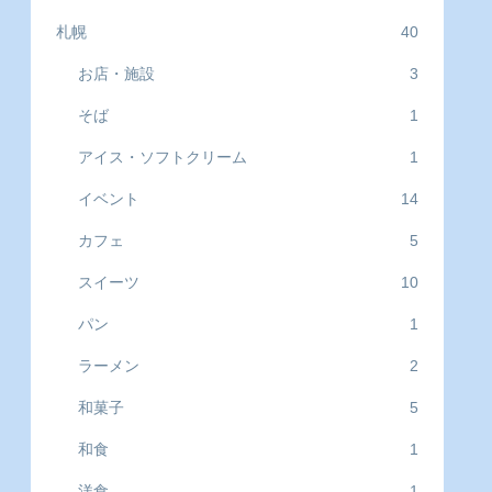
札幌
40
お店・施設
3
そば
1
アイス・ソフトクリーム
1
イベント
14
カフェ
5
スイーツ
10
パン
1
ラーメン
2
和菓子
5
和食
1
洋食
1