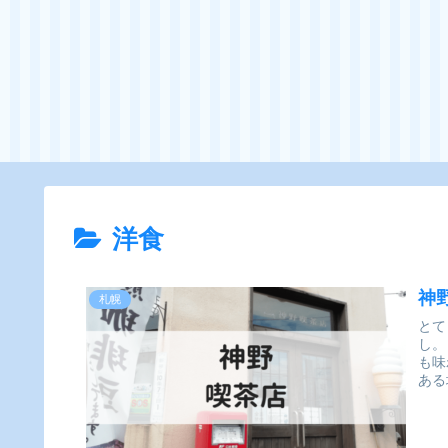
洋食
神
札幌
とて
し。
も味
ある