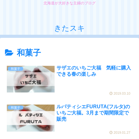
北海道が大好きな主婦のブログ
きたスキ
和菓子
サザエのいちご大福 気軽に購入
和菓子
できる春の楽しみ
2019.03.10
ルパティシエFURUTA(フルタ)の
和菓子
いちご大福。3月まで期間限定で
販売
2019.01.27