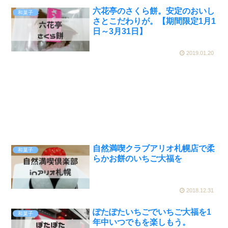
六花亭のさくら餅。安定のおいし
和菓子
さとこだわりが。【期間限定1月1
日～3月31日】
2019.01.20
自然満喫クラブアリオ札幌店で柔
和菓子
らかお餅のいちご大福を
2018.12.31
ぽたぽたいちごでいちご大福を1
和菓子
年中いつでもを楽しもう。